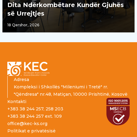
Dita Ndërkombëtare Kundër Gjuhës
së Urrejtjes
18 Qershor, 2026
Footer
Adresa
Kompleksi i Shkollës "Mileniumi i Tretë" rr.
"Qëndresa" nr.48, Matiçan, 10000 Prishtinë, Kosovë
Kontakti
+383 38 244 257, 258 203
+383 38 244 257 ext. 109
office@kec-ks.org
Politikat e privatësisë