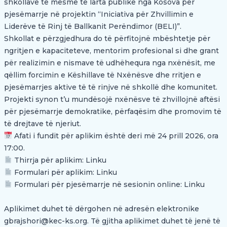
shkollave të mesme të larta publike nga Kosova për
pjesëmarrje në projektin “Iniciativa për Zhvillimin e
Liderëve të Rinj të Ballkanit Perëndimor (BELI)”.
Shkollat e përzgjedhura do të përfitojnë mbështetje për
ngritjen e kapaciteteve, mentorim profesional si dhe grant
për realizimin e nismave të udhëhequra nga nxënësit, me
qëllim forcimin e Këshillave të Nxënësve dhe rritjen e
pjesëmarrjes aktive të të rinjve në shkollë dhe komunitet.
Projekti synon t’u mundësojë nxënësve të zhvillojnë aftësi
për pjesëmarrje demokratike, përfaqësim dhe promovim të
të drejtave të njeriut.
Afati i fundit për aplikim është deri më 24 prill 2026, ora
17:00.
Thirrja për aplikim:
Linku
Formulari për aplikim:
Linku
Formulari për pjesëmarrje në sesionin online:
Linku
Aplikimet duhet të dërgohen në adresën elektronike
gbrajshori@kec-ks.org.
Të gjitha aplikimet duhet të jenë të