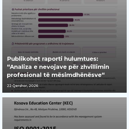
Publikohet raporti hulumtues:
“Analiza e nevojave për zhvillimin
profesional të mësimdhënësve“
22 Qershor, 2026