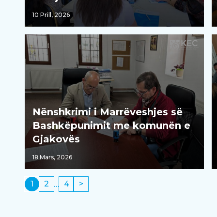
10 Prill, 2026
Nënshkrimi i Marrëveshjes së
Bashkëpunimit me komunën e
Gjakovës
18 Mars, 2026
Faqosje
1
2
4
…
Page
Page
Page
postimesh