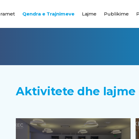
gramet
Qendra e Trajnimeve
Lajme
Publikime
Aktivitete dhe lajme