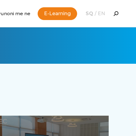
Punoni me ne
E-Learning
SQ
/
EN