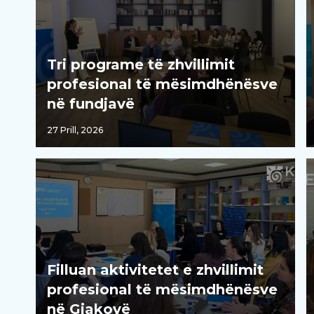
Tri programe të zhvillimit
profesional të mësimdhënësve
në fundjavë
27 Prill, 2026
Filluan aktivitetet e zhvillimit
profesional të mësimdhënësve
në Gjakovë