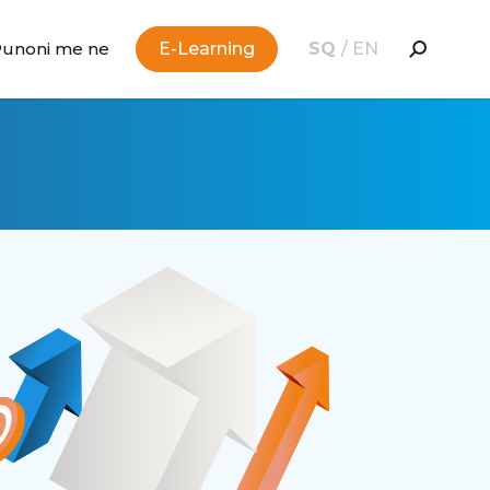
Punoni me ne
E-Learning
SQ
/
EN