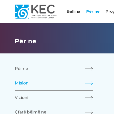
Ballina
Për ne
Pro
Për ne
Për ne
Misioni
Vizioni
Çfarë bëjmë ne