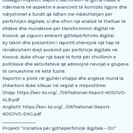
Dukagjin Pupovci. Raporti identifikon të gjitha masat e
ndërmarra në aspektin e avancimit të kornizës ligjore dhe
ndryshimet e fundit që lidhen me mbështetjen për
përfshirjen digjitale, si dhe ofron një analizë të thelluar të
sfidave dhe mundësive për transformimin digjital në
Kosovë, që siguron ambient gjithëpërfshirës digjital.
Ky takim dhe prezantimi i raportit shënojnë një hap të
rëndësishëm drejt avokimit për përfshirje digjitale në
Kosovë, duke ofruar një bazë të fortë për zhvillimin e
politikave dhe aktiviteteve që adresojnë nevojat e grupeve
të cenueshme në këtë fushë.
Raportin e plotë në gjuhën shqipe dhe angleze mund ta
shkarkoni duke klikuar në vegzat e mëposhtme:
Shqip:
https://kec-ks.org/…/09/National-Report-KOSOVO-
ALB.pdf
Anglisht:
https://kec-ks.org/…/09/National-Report-
KOSOVO-ENG.pdf
________________
Projekti “Iniciativa për gjithëpërfshirje digjitale – DII”