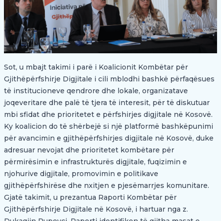
Sot, u mbajt takimi i parë i Koalicionit Kombëtar për
Gjithëpërfshirje Digjitale i cili mblodhi bashkë përfaqësues
të institucioneve qendrore dhe lokale, organizatave
joqeveritare dhe palë të tjera të interesit, për të diskutuar
mbi sfidat dhe prioritetet e përfshirjes digjitale në Kosovë.
Ky koalicion do të shërbejë si një platformë bashkëpunimi
për avancimin e gjithëpërfshirjes digjitale në Kosovë, duke
adresuar nevojat dhe prioritetet kombëtare për
përmirësimin e infrastrukturës digjitale, fuqizimin e
njohurive digjitale, promovimin e politikave
gjithëpërfshirëse dhe nxitjen e pjesëmarrjes komunitare.
Gjatë takimit, u prezantua Raporti Kombëtar për
Gjithëpërfshirje Digjitale në Kosovë, i hartuar nga z.