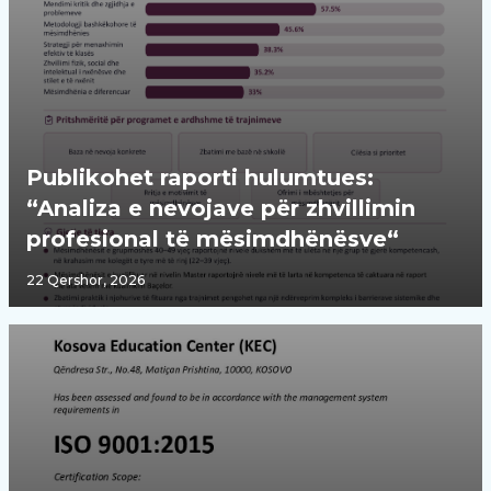
Publikohet raporti hulumtues:
“Analiza e nevojave për zhvillimin
profesional të mësimdhënësve“
22 Qershor, 2026