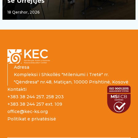
së Urrejtjes
18 Qershor, 2026
Footer
Adresa
Kompleksi i Shkollës "Mileniumi i Tretë" rr.
"Qëndresa" nr.48, Matiçan, 10000 Prishtinë, Kosovë
Kontakti
+383 38 244 257, 258 203
+383 38 244 257 ext. 109
office@kec-ks.org
Politikat e privatësisë