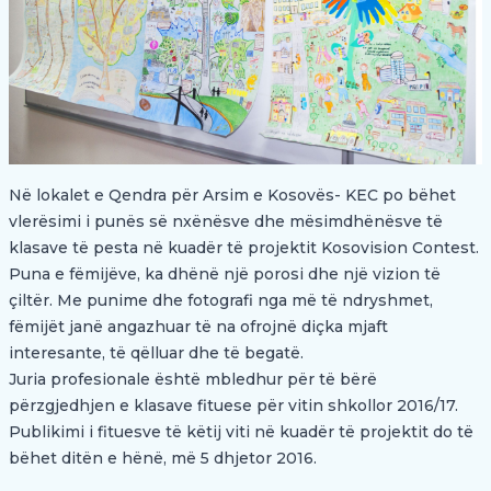
Në lokalet e Qendra për Arsim e Kosovës- KEC po bëhet
vlerësimi i punës së nxënësve dhe mësimdhënësve të
klasave të pesta në kuadër të projektit Kosovision Contest.
Puna e fëmijëve, ka dhënë një porosi dhe një vizion të
çiltër. Me punime dhe fotografi nga më të ndryshmet,
fëmijët janë angazhuar të na ofrojnë diçka mjaft
interesante, të qëlluar dhe të begatë.
Juria profesionale është mbledhur për të bërë
përzgjedhjen e klasave fituese për vitin shkollor 2016/17.
Publikimi i fituesve të këtij viti në kuadër të projektit do të
bëhet ditën e hënë, më 5 dhjetor 2016.