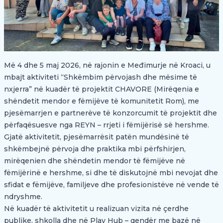
Më 4 dhe 5 maj 2026, në rajonin e Međimurje në Kroaci, u
mbajt aktiviteti “Shkëmbim përvojash dhe mësime të
nxjerra” në kuadër të projektit CHAVORE (Mirëqenia e
shëndetit mendor e fëmijëve të komunitetit Rom), me
pjesëmarrjen e partnerëve të konzorcumit të projektit dhe
përfaqësuesve nga REYN – rrjeti i fëmijërisë së hershme.
Gjatë aktivitetit, pjesëmarrësit patën mundësinë të
shkëmbejnë përvoja dhe praktika mbi përfshirjen,
mirëqenien dhe shëndetin mendor të fëmijëve në
fëmijërinë e hershme, si dhe të diskutojnë mbi nevojat dhe
sfidat e fëmijëve, familjeve dhe profesionistëve në vende të
ndryshme.
Në kuadër të aktivitetit u realizuan vizita në çerdhe
publike, shkolla dhe në Play Hub – qendër me bazë në