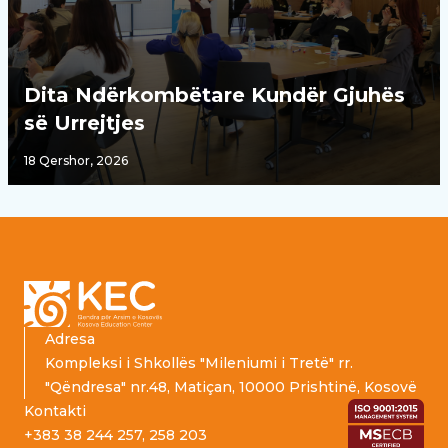
Dita Ndërkombëtare Kundër Gjuhës
së Urrejtjes
18 Qershor, 2026
Footer
Adresa
Kompleksi i Shkollës "Mileniumi i Tretë" rr.
"Qëndresa" nr.48, Matiçan, 10000 Prishtinë, Kosovë
Kontakti
+383 38 244 257, 258 203