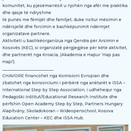
komunitet, ku pjesëmarrësit u njohën nga afër me praktika
dhe qasje të ndryshme
të punës me fëmijët dhe familjet, duke nxitur mësimin e
ndërsjellë dhe forcimin e bashkëpunimit ndërmjet
organizatave partnere.
Aktiviteti u bashkëorganizua nga Qendra për Arsimin e
Kosovës (KEC), si organizatë përgjegjëse për këtë aktivitet,
dhe partnerët nga Kroacia, (Akademia e Hapur ‘Hap pas
Hapi’).
_________________________
CHAVORE financohet nga Komisioni Evropian dhe
zbatohet nga konsorciumi i përbërë nga anëtarët e
ISSA –
International Step by Step Association
, i udhëhequr nga
Pedagoški inštitut/Educational Research Institute
dhe
përfshin Open Academy Step by Step,
Partners Hungary
Alapítvány
,
Skoladokoran – Wideopenschool
,
Kosova
Education Center – KEC
dhe ISSA Hub.