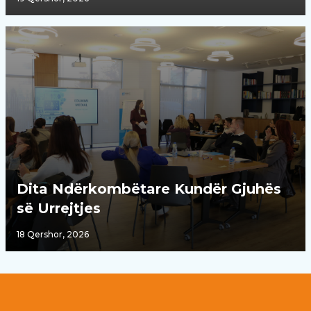
Dita Ndërkombëtare Kundër Gjuhës
së Urrejtjes
18 Qershor, 2026
Footer