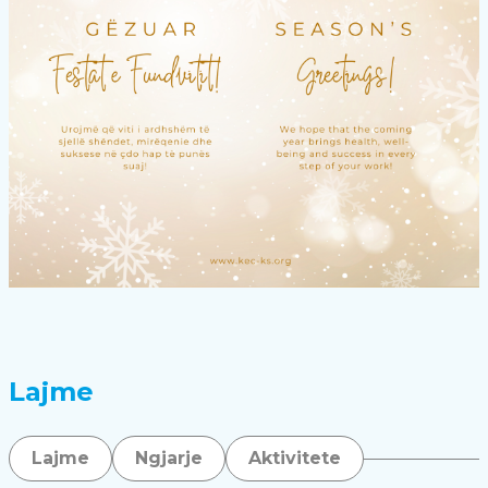
Lajme
Lajme
Ngjarje
Aktivitete