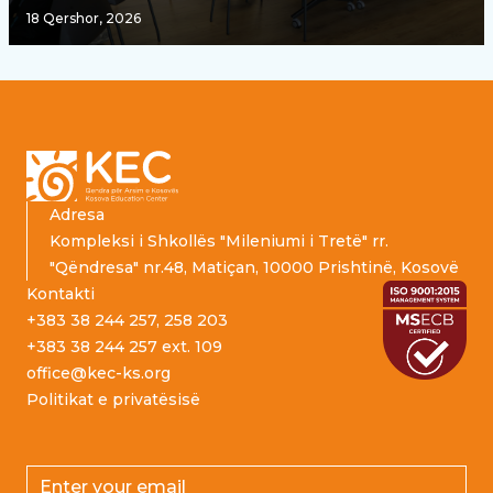
18 Qershor, 2026
Footer
Adresa
Kompleksi i Shkollës "Mileniumi i Tretë" rr.
"Qëndresa" nr.48, Matiçan, 10000 Prishtinë, Kosovë
Kontakti
+383 38 244 257, 258 203
+383 38 244 257 ext. 109
office@kec-ks.org
Politikat e privatësisë
Email address