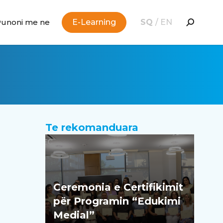
Punoni me ne
E-Learning
SQ
/
EN
Te rekomanduara
Ceremonia e Certifikimit
për Programin “Edukimi
Medial”