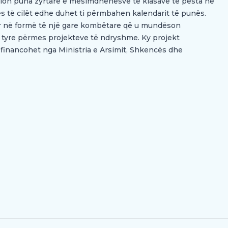
illon puna zyrtare e mësimdhënësve të klasave të pesta në
s të cilët edhe duhet ti përmbahen kalendarit të punës.
or në formë të një gare kombëtare që u mundëson
 tyre përmes projekteve të ndryshme. Ky projekt
inancohet nga Ministria e Arsimit, Shkencës dhe