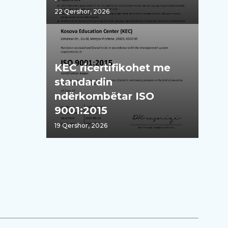
mësimdhënësve“
22 Qershor, 2026
KEC ricertifikohet me
standardin
ndërkombëtar ISO
9001:2015
19 Qershor, 2026