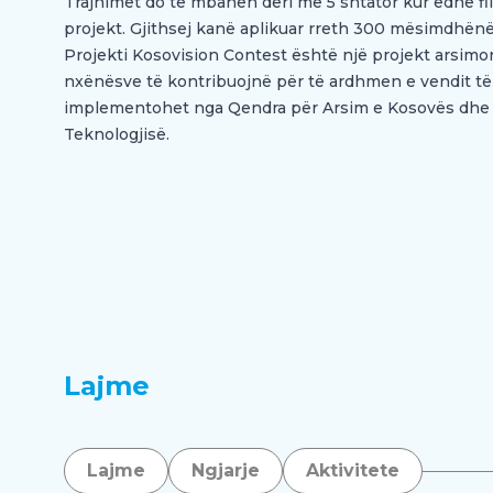
Trajnimet do të mbahen deri më 5 shtator kur edhe f
projekt. Gjithsej kanë aplikuar rreth 300 mësimdhënë
Projekti Kosovision Contest është një projekt arsim
nxënësve të kontribuojnë për të ardhmen e vendit të
implementohet nga Qendra për Arsim e Kosovës dhe f
Teknologjisë.
Lajme
Lajme
Ngjarje
Aktivitete