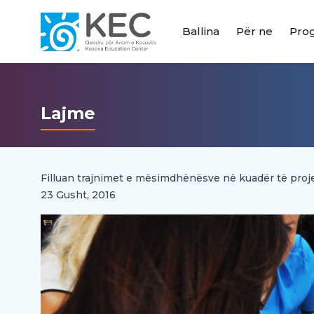
Ballina
Për ne
Pro
Lajme
Filluan trajnimet e mësimdhënësve në kuadër të proj
23 Gusht, 2016