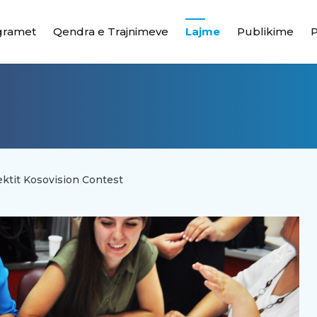
gramet
Qendra e Trajnimeve
Lajme
Publikime
ektit Kosovision Contest