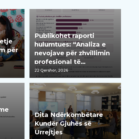
Publikohet raporti
etje
hulumtues: “Analiza e
im për
nevojave për zhvillimin
profesional të
mësimdhënësve“
22 Qershor, 2026
 me
Dita Ndërkombëtare
Kundër Gjuhës së
Urrejtjes