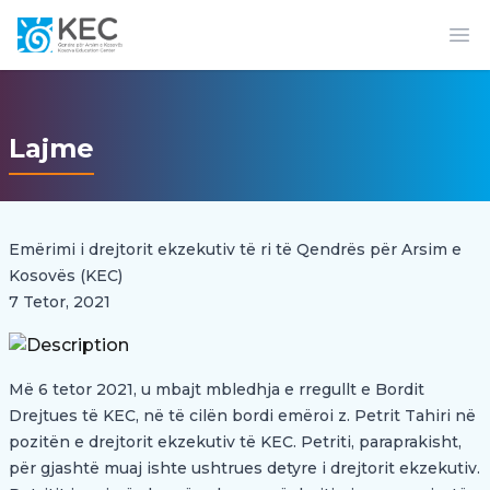
Op
Lajme
Emërimi i drejtorit ekzekutiv të ri të Qendrës për Arsim e
Kosovës (KEC)
7 Tetor, 2021
Më 6 tetor 2021, u mbajt mbledhja e rregullt e Bordit
Drejtues të KEC, në të cilën bordi emëroi z. Petrit Tahiri në
pozitën e drejtorit ekzekutiv të KEC. Petriti, paraprakisht,
për gjashtë muaj ishte ushtrues detyre i drejtorit ekzekutiv.