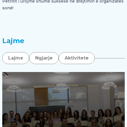
Petritit i urojmë shumë suksese në drejtimin e organizatës
sonë!
Lajme
Lajme
Ngjarje
Aktivitete