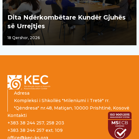
Dita Ndërkombëtare Kundër Gjuhës
së Urrejtjes
18 Qershor, 2026
Footer
Adresa
Kompleksi i Shkollës "Mileniumi i Tretë" rr.
"Qëndresa" nr.48, Matiçan, 10000 Prishtinë, Kosovë
Kontakti
+383 38 244 257, 258 203
+383 38 244 257 ext. 109
office@kec-ks.org