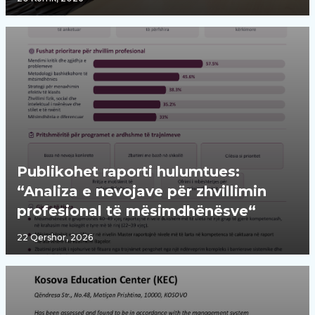
Publikohet raporti hulumtues:
“Analiza e nevojave për zhvillimin
profesional të mësimdhënësve“
22 Qershor, 2026