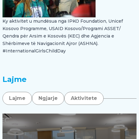
Ky aktivitet u mundësua nga
IPKO Foundation
,
Unicef
Kosovo Programme
,
USAID Kosovo
/Programi ASSET/
Qendra për Arsim e Kosovës (KEC) dhe Agjencia e
Shërbimeve të Navigacionit Ajror (ASHNA).
#
InternationalGirlsChildDay
Lajme
Lajme
Ngjarje
Aktivitete