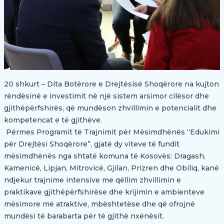
20 shkurt – Dita Botërore e Drejtësisë Shoqërore na kujton
rëndësinë e investimit në një sistem arsimor cilësor dhe
gjithëpërfshirës, që mundëson zhvillimin e potencialit dhe
kompetencat e të gjithëve.
Përmes Programit të Trajnimit për Mësimdhënës “Edukimi
për Drejtësi Shoqërore”, gjatë dy viteve të fundit
mësimdhënës nga shtatë komuna të Kosovës: Dragash,
Kamenicë, Lipjan, Mitrovicë, Gjilan, Prizren dhe Obiliq, kanë
ndjekur trajnime intensive me qëllim zhvillimin e
praktikave gjithëpërfshirëse dhe krijimin e ambienteve
mësimore më atraktive, mbështetëse dhe që ofrojnë
mundësi të barabarta për të gjithë nxënësit.