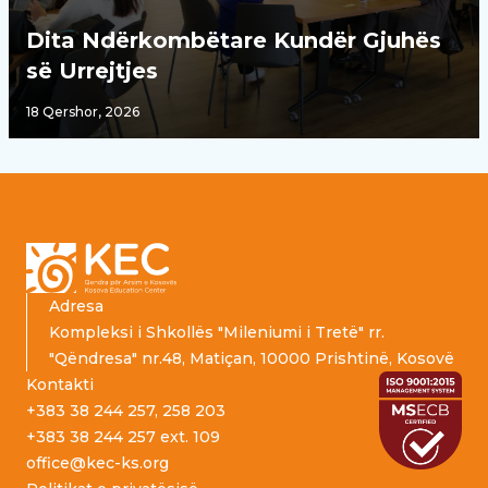
Dita Ndërkombëtare Kundër Gjuhës
së Urrejtjes
18 Qershor, 2026
Footer
Adresa
Kompleksi i Shkollës "Mileniumi i Tretë" rr.
"Qëndresa" nr.48, Matiçan, 10000 Prishtinë, Kosovë
Kontakti
+383 38 244 257, 258 203
+383 38 244 257 ext. 109
office@kec-ks.org