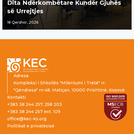
Dita Ndërkombëtare Kundër Gjuhës
së Urrejtjes
18 Qershor, 2026
Footer
Adresa
Kompleksi i Shkollës "Mileniumi i Tretë" rr.
"Qëndresa" nr.48, Matiçan, 10000 Prishtinë, Kosovë
Kontakti
+383 38 244 257, 258 203
+383 38 244 257 ext. 109
office@kec-ks.org
Politikat e privatësisë