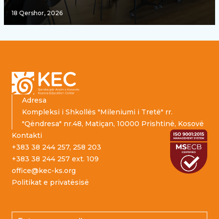
18 Qershor, 2026
Footer
Adresa
Kompleksi i Shkollës "Mileniumi i Tretë" rr.
"Qëndresa" nr.48, Matiçan, 10000 Prishtinë, Kosovë
Kontakti
+383 38 244 257, 258 203
+383 38 244 257 ext. 109
office@kec-ks.org
Politikat e privatësisë
Email address