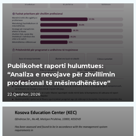
Publikohet raporti hulumtues:
“Analiza e nevojave për zhvillimin
profesional të mësimdhënësve“
22 Qershor, 2026