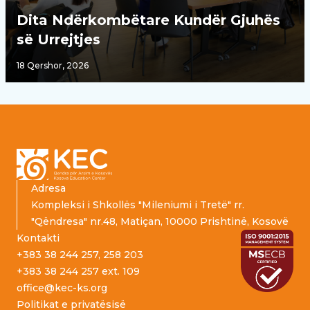
Dita Ndërkombëtare Kundër Gjuhës
së Urrejtjes
18 Qershor, 2026
Footer
Adresa
Kompleksi i Shkollës "Mileniumi i Tretë" rr.
"Qëndresa" nr.48, Matiçan, 10000 Prishtinë, Kosovë
Kontakti
+383 38 244 257, 258 203
+383 38 244 257 ext. 109
office@kec-ks.org
Politikat e privatësisë