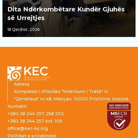
Dita Ndërkombëtare Kundër Gjuhës
së Urrejtjes
18 Qershor, 2026
Footer
Adresa
Kompleksi i Shkollës "Mileniumi i Tretë" rr.
"Qëndresa" nr.48, Matiçan, 10000 Prishtinë, Kosovë
Kontakti
+383 38 244 257, 258 203
+383 38 244 257 ext. 109
office@kec-ks.org
Politikat e privatësisë