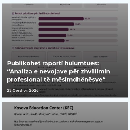
Publikohet raporti hulumtues:
“Analiza e nevojave për zhvillimin
profesional të mësimdhënësve“
22 Qershor, 2026