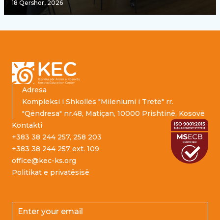
18 Qershor, 2026
Footer
Adresa
Kompleksi i Shkollës "Mileniumi i Tretë" rr.
"Qëndresa" nr.48, Matiçan, 10000 Prishtinë, Kosovë
Kontakti
+383 38 244 257, 258 203
+383 38 244 257 ext. 109
office@kec-ks.org
Politikat e privatësisë
Email address