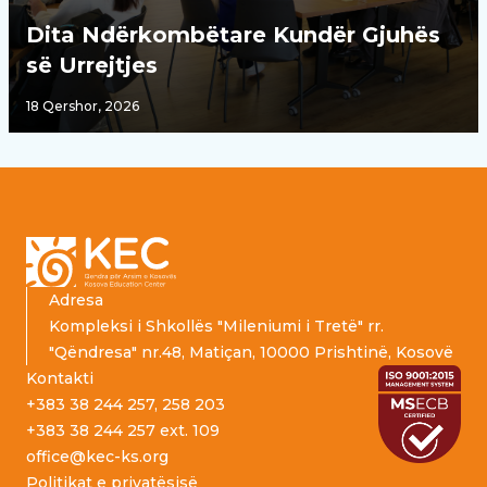
Dita Ndërkombëtare Kundër Gjuhës
së Urrejtjes
18 Qershor, 2026
Footer
Adresa
Kompleksi i Shkollës "Mileniumi i Tretë" rr.
"Qëndresa" nr.48, Matiçan, 10000 Prishtinë, Kosovë
Kontakti
+383 38 244 257, 258 203
+383 38 244 257 ext. 109
office@kec-ks.org
Politikat e privatësisë