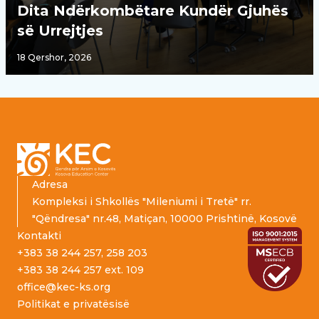
Dita Ndërkombëtare Kundër Gjuhës
së Urrejtjes
18 Qershor, 2026
Footer
Adresa
Kompleksi i Shkollës "Mileniumi i Tretë" rr.
"Qëndresa" nr.48, Matiçan, 10000 Prishtinë, Kosovë
Kontakti
+383 38 244 257, 258 203
+383 38 244 257 ext. 109
office@kec-ks.org
Politikat e privatësisë