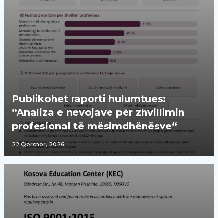
Publikohet raporti hulumtues:
“Analiza e nevojave për zhvillimin
profesional të mësimdhënësve“
22 Qershor, 2026