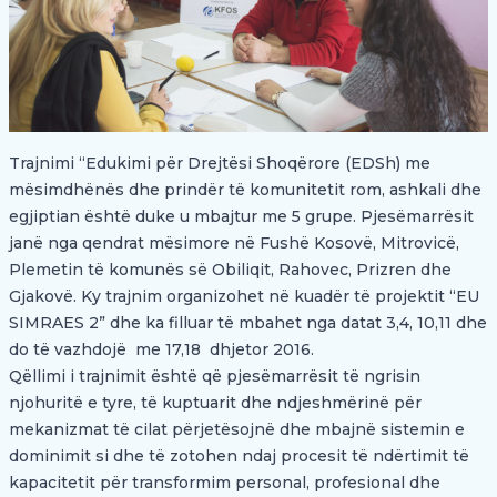
Trajnimi “Edukimi për Drejtësi Shoqërore (EDSh) me
mësimdhënës dhe prindër të komunitetit rom, ashkali dhe
egjiptian është duke u mbajtur me 5 grupe. Pjesëmarrësit
janë nga qendrat mësimore në Fushë Kosovë, Mitrovicë,
Plemetin të komunës së Obiliqit, Rahovec, Prizren dhe
Gjakovë. Ky trajnim organizohet në kuadër të projektit “EU
SIMRAES 2” dhe ka filluar të mbahet nga datat 3,4, 10,11 dhe
do të vazhdojë me 17,18 dhjetor 2016.
Qëllimi i trajnimit është që pjesëmarrësit të ngrisin
njohuritë e tyre, të kuptuarit dhe ndjeshmërinë për
mekanizmat të cilat përjetësojnë dhe mbajnë sistemin e
dominimit si dhe të zotohen ndaj procesit të ndërtimit të
kapacitetit për transformim personal, profesional dhe