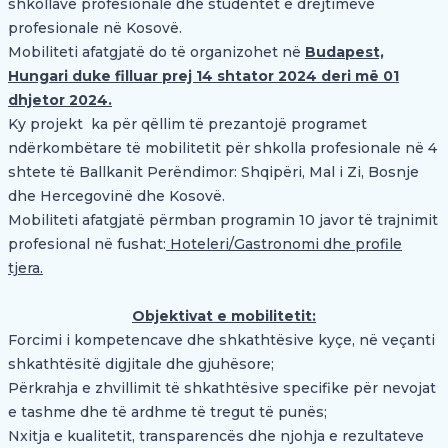
shkollave profesionale dhe studentët e drejtimeve
profesionale në Kosovë.
Mobiliteti afatgjatë do të organizohet në
Budapest,
Hungari duke filluar prej 14 shtator 2024 deri më 01
dhjetor 2024.
Ky projekt ka për qëllim të prezantojë programet
ndërkombëtare të mobilitetit për shkolla profesionale në 4
shtete të Ballkanit Perëndimor: Shqipëri, Mal i Zi, Bosnje
dhe Hercegovinë dhe Kosovë.
Mobiliteti afatgjatë përmban programin 10 javor të trajnimit
profesional në fushat:
Hoteleri/Gastronomi dhe profile
tjera.
Objektivat e mobilitetit:
Forcimi i kompetencave dhe shkathtësive kyçe, në veçanti
shkathtësitë digjitale dhe gjuhësore;
Përkrahja e zhvillimit të shkathtësive specifike për nevojat
e tashme dhe të ardhme të tregut të punës;
Nxitja e kualitetit, transparencës dhe njohja e rezultateve