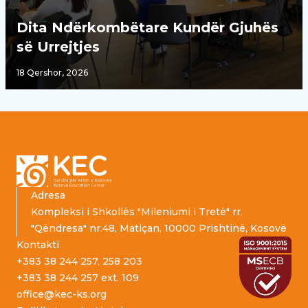
Dita Ndërkombëtare Kundër Gjuhës
së Urrejtjes
18 Qershor, 2026
Footer
Adresa
Kompleksi i Shkollës "Mileniumi i Tretë" rr.
"Qëndresa" nr.48, Matiçan, 10000 Prishtinë, Kosovë
Kontakti
+383 38 244 257, 258 203
+383 38 244 257 ext. 109
office@kec-ks.org