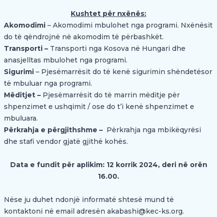
Kushtet për nxënës:
Akomodimi
– Akomodimi mbulohet nga programi. Nxënësit
do të qëndrojnë në akomodim të përbashkët.
Transporti –
Transporti nga Kosova në Hungari dhe
anasjelltas mbulohet nga programi.
Sigurimi
– Pjesëmarrësit do të kenë sigurimin shëndetësor
të mbuluar nga programi.
Mëditjet –
Pjesëmarrësit do të marrin mëditje për
shpenzimet e ushqimit / ose do t’i kenë shpenzimet e
mbuluara.
Përkrahja e përgjithshme –
Përkrahja nga mbikëqyrësi
dhe stafi vendor gjatë gjithë kohës.
Data e fundit për aplikim: 12 korrik 2024, deri në orën
16.00.
Nëse ju duhet ndonjë informatë shtesë mund të
kontaktoni në email adresën
akabashi@kec-ks.org
.