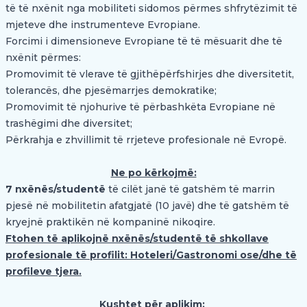
të të nxënit nga mobiliteti sidomos përmes shfrytëzimit të
mjeteve dhe instrumenteve Evropiane.
Forcimi i dimensioneve Evropiane të të mësuarit dhe të
nxënit përmes:
Promovimit të vlerave të gjithëpërfshirjes dhe diversitetit,
tolerancës, dhe pjesëmarrjes demokratike;
Promovimit të njohurive të përbashkëta Evropiane në
trashëgimi dhe diversitet;
Përkrahja e zhvillimit të rrjeteve profesionale në Evropë.
Ne po kërkojmë:
7 nxënës/studentë
të cilët janë të gatshëm të marrin
pjesë në mobilitetin afatgjatë (10 javë) dhe të gatshëm të
kryejnë praktikën në kompaninë nikoqire.
Ftohen të aplikojnë nxënës/studentë të shkollave
profesionale të profilit: Hoteleri/Gastronomi ose/dhe të
profileve tjera.
Kushtet për aplikim: