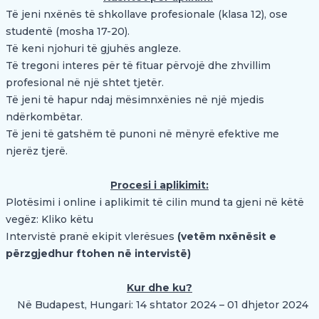
Të jeni nxënës të shkollave profesionale (klasa 12), ose
studentë (mosha 17-20).
Të keni njohuri të gjuhës angleze.
Të tregoni interes për të fituar përvojë dhe zhvillim
profesional në një shtet tjetër.
Të jeni të hapur ndaj mësimnxënies në një mjedis
ndërkombëtar.
Të jeni të gatshëm të punoni në mënyrë efektive me
njerëz tjerë.
Procesi i aplikimit:
Plotësimi i online i aplikimit të cilin mund ta gjeni në këtë
vegëz:
Kliko këtu
Intervistë pranë ekipit vlerësues
(vetëm nxënësit e
përzgjedhur ftohen në intervistë)
Kur dhe ku?
Në Budapest, Hungari: 14 shtator 2024 – 01 dhjetor 2024