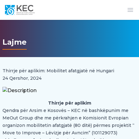
Op
Lajme
Thirrje për aplikim: Mobilitet afatgjatë në Hungari
24 Qershor, 2024
Thirrje për aplikim
Qendra për Arsim e Kosovës – KEC në bashkëpunim me
MeOut Group dhe me përkrahjen e Komisionit Evropian
organizon mobilitetin afatgjatë (80 ditë) përmes projektit “
Move to Improve – Lëvizje për Avncim” (101129073)