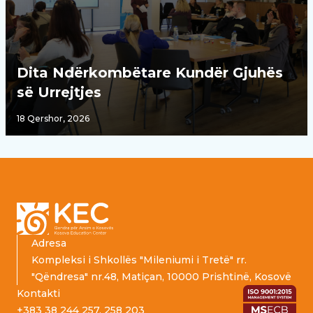
Dita Ndërkombëtare Kundër Gjuhës
së Urrejtjes
18 Qershor, 2026
Footer
Adresa
Kompleksi i Shkollës "Mileniumi i Tretë" rr.
"Qëndresa" nr.48, Matiçan, 10000 Prishtinë, Kosovë
Kontakti
+383 38 244 257, 258 203