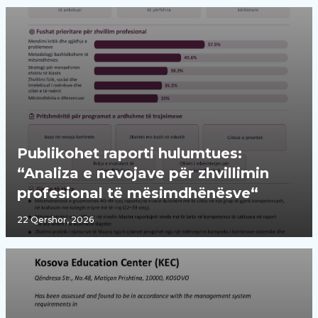
Publikohet raporti hulumtues:
“Analiza e nevojave për zhvillimin
profesional të mësimdhënësve“
22 Qershor, 2026