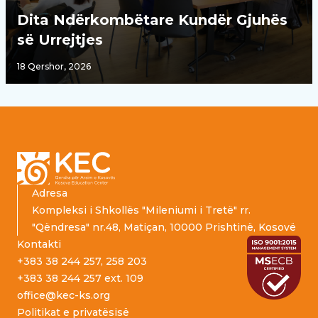
Dita Ndërkombëtare Kundër Gjuhës
së Urrejtjes
18 Qershor, 2026
Footer
Adresa
Kompleksi i Shkollës "Mileniumi i Tretë" rr.
"Qëndresa" nr.48, Matiçan, 10000 Prishtinë, Kosovë
Kontakti
+383 38 244 257, 258 203
+383 38 244 257 ext. 109
office@kec-ks.org
Politikat e privatësisë