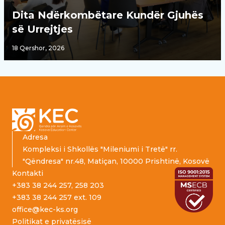
Dita Ndërkombëtare Kundër Gjuhës
së Urrejtjes
18 Qershor, 2026
Footer
Adresa
Kompleksi i Shkollës "Mileniumi i Tretë" rr.
"Qëndresa" nr.48, Matiçan, 10000 Prishtinë, Kosovë
Kontakti
+383 38 244 257, 258 203
+383 38 244 257 ext. 109
office@kec-ks.org
Politikat e privatësisë