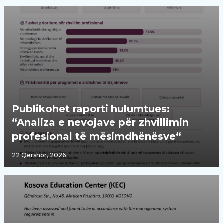
Publikohet raporti hulumtues:
“Analiza e nevojave për zhvillimin
profesional të mësimdhënësve“
22 Qershor, 2026