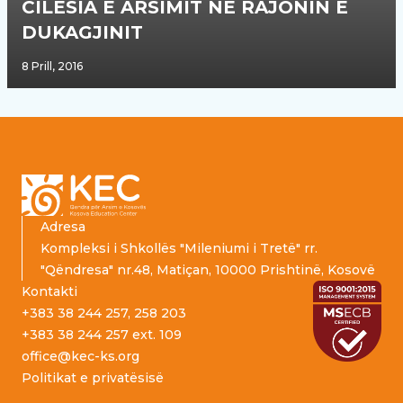
CILËSIA E ARSIMIT NË RAJONIN E
DUKAGJINIT
8 Prill, 2016
Footer
Adresa
Kompleksi i Shkollës "Mileniumi i Tretë" rr.
"Qëndresa" nr.48, Matiçan, 10000 Prishtinë, Kosovë
Kontakti
+383 38 244 257, 258 203
+383 38 244 257 ext. 109
office@kec-ks.org
Politikat e privatësisë