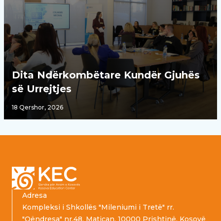
Dita Ndërkombëtare Kundër Gjuhës
së Urrejtjes
18 Qershor, 2026
Footer
Adresa
Kompleksi i Shkollës "Mileniumi i Tretë" rr.
"Qëndresa" nr.48, Matiçan, 10000 Prishtinë, Kosovë