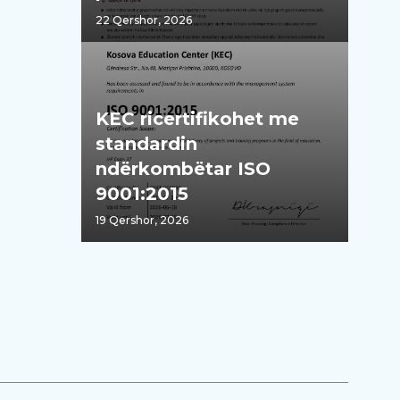
mësimdhënësve“
22 Qershor, 2026
KEC ricertifikohet me
standardin
ndërkombëtar ISO
9001:2015
19 Qershor, 2026