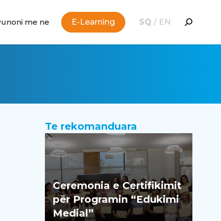
Punoni me ne
E-Learning
SQ
/
EN
Te rekomanduara
Ceremonia e Certifikimit
për Programin “Edukimi
Medial”