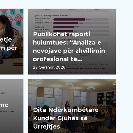
Publikohet raporti
etje
hulumtues: “Analiza e
im për
nevojave për zhvillimin
profesional të
mësimdhënësve“
22 Qershor, 2026
 me
Dita Ndërkombëtare
Kundër Gjuhës së
Urrejtjes