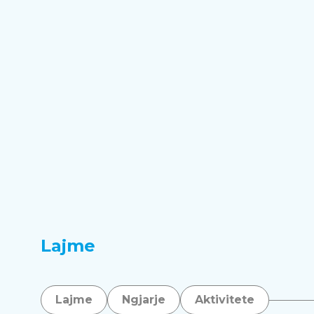
Lajme
Lajme
Ngjarje
Aktivitete