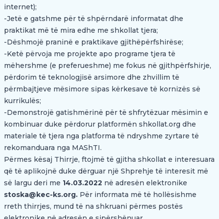
internet);
-Jetë e gatshme për të shpërndarë informatat dhe
praktikat më të mira edhe me shkollat tjera;
-Dëshmojë praninë e praktikave gjithëpërfshirëse;
-Ketë përvoja me projekte apo programe tjera të
mëhershme (e preferueshme) me fokus në gjithpërfshirje,
përdorim të teknologjisë arsimore dhe zhvillim të
përmbajtjeve mësimore sipas kërkesave të kornizës së
kurrikulës;
-Demonstrojë gatishmërinë për të shfrytëzuar mësimin e
kombinuar duke përdorur platformën shkollat.org dhe
materiale të tjera nga platforma të ndryshme zyrtare të
rekomanduara nga MAShTI.
Përmes kësaj Thirrje, ftojmë të gjitha shkollat e interesuara
që të aplikojnë duke dërguar një Shprehje të interesit më
së largu deri me
14.03.2022
në adresën elektronike
stoska@kec-ks.org
.
Për informata më të hollësishme
rreth thirrjes, mund të na shkruani përmes postës
elektronike në adresën e sipërshënuar.