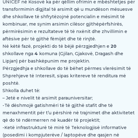
UNICEF në Kosovë ka për qëllim ofrimin e mbështetjes për
transformimin digjital të arsimit që u mundëson mësuesve
dhe shkollave të shfrytëzojnë potencialin e mësimit të
kombinuar, me synim arsimin cilësor gjithëpërfshirës,
përmirësimin e rezultateve të të nxënit dhe zhvillimin e
aftësive për të gjithë fëmijët dhe të rinjtë.
Në këtë fazë, projekti do të bëjë përzgjedhjen e
20
shkollave nga
4
komuna (Gjilan, Gjakovë, Dragash dhe
Lipjan) për bashkëpunim me projektin.
Përzgjedhja e shkollave do të bëhet përmes vlerësimit të
Shprehjeve të Interesit, sipas kritereve të renditura më
poshtë.
Shkolla duhet të:
– Jetë e nivelit të arsimit parauniversitar;
-Të dëshmojë gatishmëri të të gjithë stafit dhe të
menaxhmentit për t’u përshirë në trajnimet dhe aktivitetet
që do të ndërmerren në kuadër të projektit;
-Ketë infrastrukturë të mirë të Teknologjisë informative
(posedimi i kompjuterëve / laptopëve dhe qasjen në