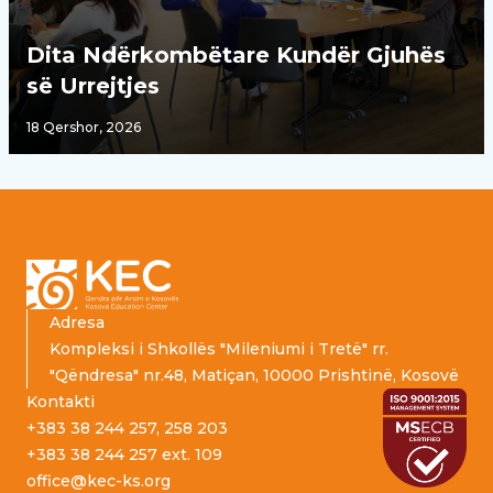
Dita Ndërkombëtare Kundër Gjuhës
së Urrejtjes
18 Qershor, 2026
Footer
Adresa
Kompleksi i Shkollës "Mileniumi i Tretë" rr.
"Qëndresa" nr.48, Matiçan, 10000 Prishtinë, Kosovë
Kontakti
+383 38 244 257, 258 203
+383 38 244 257 ext. 109
office@kec-ks.org