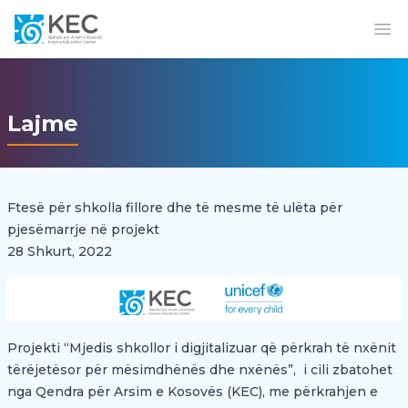
Op
Lajme
Ftesë për shkolla fillore dhe të mesme të ulëta për
pjesëmarrje në projekt
28 Shkurt, 2022
Projekti “Mjedis shkollor i digjitalizuar që përkrah të nxënit
tërëjetësor për mësimdhënës dhe nxënës”, i cili zbatohet
nga Qendra për Arsim e Kosovës (KEC), me përkrahjen e