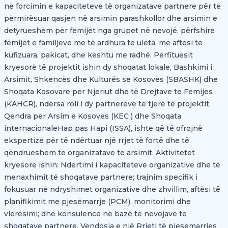
në forcimin e kapaciteteve të organizatave partnere për të
përmirësuar qasjen në arsimin parashkollor dhe arsimin e
detyrueshëm për fëmijët nga grupet në nevojë, përfshirë
fëmijët e familjeve me të ardhura të ulëta, me aftësi të
kufizuara, pakicat, dhe kështu me radhë. Përfituesit
kryesorë të projektit ishin dy shoqatat lokale, Bashkimi i
Arsimit, Shkencës dhe Kulturës së Kosovës (SBASHK) dhe
Shoqata Kosovare për Njeriut dhe të Drejtave të Fëmijës
(KAHCR), ndërsa roli i dy partnerëve të tjerë të projektit,
Qendra për Arsim e Kosovës (KEC ) dhe Shoqata
internacionaleHap pas Hapi (ISSA), ishte që të ofrojnë
ekspertizë për të ndërtuar një rrjet të fortë dhe të
qëndrueshëm të organizatave të arsimit. Aktivitetet
kryesore ishin: Ndërtimi i kapaciteteve organizative dhe të
menaxhimit të shoqatave partnere; trajnim specifik i
fokusuar në ndryshimet organizative dhe zhvillim, aftësi të
planifikimit me pjesëmarrje (PCM), monitorimi dhe
vlerësimi; dhe konsulence në bazë të nevojave të
shoqatave partnere. Vendosja e një Rrjeti të pjesëmarrjes