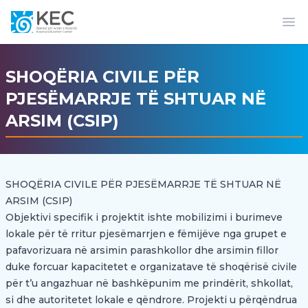
Op
SHOQËRIA CIVILE PËR
PJESËMARRJE TË SHTUAR NË
ARSIM (CSIP)
SHOQËRIA CIVILE PËR PJESËMARRJE TË SHTUAR NË
ARSIM (CSIP)
Objektivi specifik i projektit ishte mobilizimi i burimeve
lokale për të rritur pjesëmarrjen e fëmijëve nga grupet e
pafavorizuara në arsimin parashkollor dhe arsimin fillor
duke forcuar kapacitetet e organizatave të shoqërisë civile
për t’u angazhuar në bashkëpunim me prindërit, shkollat,
si dhe autoritetet lokale e qëndrore. Projekti u përqëndrua