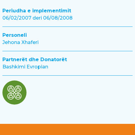
Periudha e implementimit
06/02/2007 deri 06/08/2008
Personeli
Jehona Xhaferi
Partnerët dhe Donatorët
Bashkimi Evropian
Footer