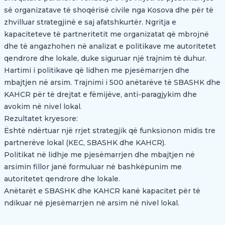
së organizatave të shoqërisë civile nga Kosova dhe për të
zhvilluar strategjinë e saj afatshkurtër. Ngritja e
kapaciteteve të partneritetit me organizatat që mbrojnë
dhe të angazhohen në analizat e politikave me autoritetet
qendrore dhe lokale, duke siguruar një trajnim të duhur.
Hartimi i politikave që lidhen me pjesëmarrjen dhe
mbajtjen në arsim. Trajnimi i 500 anëtarëve të SBASHK dhe
KAHCR për të drejtat e fëmijëve, anti-paragjykim dhe
avokim në nivel lokal.
Rezultatet kryesore:
Është ndërtuar një rrjet strategjik që funksionon midis tre
partnerëve lokal (KEC, SBASHK dhe KAHCR).
Politikat në lidhje me pjesëmarrjen dhe mbajtjen në
arsimin fillor janë formuluar në bashkëpunim me
autoritetet qendrore dhe lokale.
Anëtarët e SBASHK dhe KAHCR kanë kapacitet për të
ndikuar në pjesëmarrjen në arsim në nivel lokal.