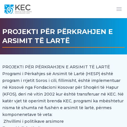
Op
PROJEKTI PËR PËRKRAHJEN E
ARSIMIT TË LARTË
PROJEKTI PËR PËRKRAHJEN E ARSIMIT TË LARTË
Programi i Përkahjes së Arsimit të Lartë (HESP) është
program i rrjetit Soros i cili, fillimisht, është implementuar
në Kosovë nga Fondacioni Kosovar për Shoqëri të Hapur
(KFOS), deri në vitin 2002 kur është transferuar në KEC. Në
katër vjet të operimit brenda KEC, programi ka mbështetur
nisma të shumta në fushën e arsimit të lartë, përmes
komponenetave të veta:
Zhvillimi i politikave arsimore