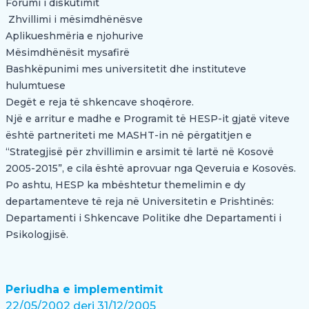
Forumi i diskutimit
Zhvillimi i mësimdhënësve
Aplikueshmëria e njohurive
Mësimdhënësit mysafirë
Bashkëpunimi mes universitetit dhe instituteve
hulumtuese
Degët e reja të shkencave shoqërore.
Një e arritur e madhe e Programit të HESP-it gjatë viteve
është partneriteti me MASHT-in në përgatitjen e
“Strategjisë për zhvillimin e arsimit të lartë në Kosovë
2005-2015”, e cila është aprovuar nga Qeveruia e Kosovës.
Po ashtu, HESP ka mbështetur themelimin e dy
departamenteve të reja në Universitetin e Prishtinës:
Departamenti i Shkencave Politike dhe Departamenti i
Psikologjisë.
Periudha e implementimit
22/05/2002 deri 31/12/2005