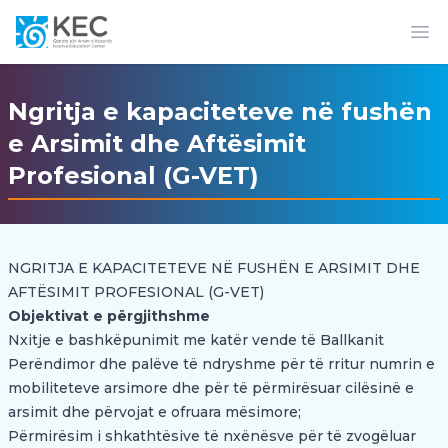
Op
Ngritja e kapaciteteve në fushën
e Arsimit dhe Aftësimit
Profesional (G-VET)
NGRITJA E KAPACITETEVE NË FUSHËN E ARSIMIT DHE
AFTËSIMIT PROFESIONAL (G-VET)
Objektivat e përgjithshme
Nxitje e bashkëpunimit me katër vende të Ballkanit
Perëndimor dhe palëve të ndryshme për të rritur numrin e
mobiliteteve arsimore dhe për të përmirësuar cilësinë e
arsimit dhe përvojat e ofruara mësimore;
Përmirësim i shkathtësive të nxënësve për të zvogëluar