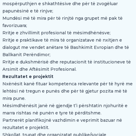
mospërputhjen e shkathtësive dhe për të zvogëluar
papunësinë e të rinjve;
Mundësi më të mira për të rinjtë nga grupet më pak të
favorizuara;
Rritje e zhvillimit profesional të mësimdhënësve;
Rritje e praktikave të mira të organizatave në nxitjen e
dialogut me vendet anëtare të Bashkimit Evropian dhe të
Ballkanit Perëndimor;
Rritje e dukshmërisë dhe reputacionit të institucioneve të
Arsimit dhe Aftësimit Profesional.
Rezultatet e projektit
Nxënësit kanë fituar kompetenca relevante për të hyrë me
lehtësi në tregun e punës dhe për të gjetur pozita më të
mira pune.
Mësimdhënësit janë në gjendje t’i përshtatin njohuritë e
marra rishtas në punën e tyre të përditshme.
Partnerët planifikojnë vazhdimin e veprimit bazuar në
rezultatet e projektit.
Shkollat, trupat dhe organizatat publike/sociale