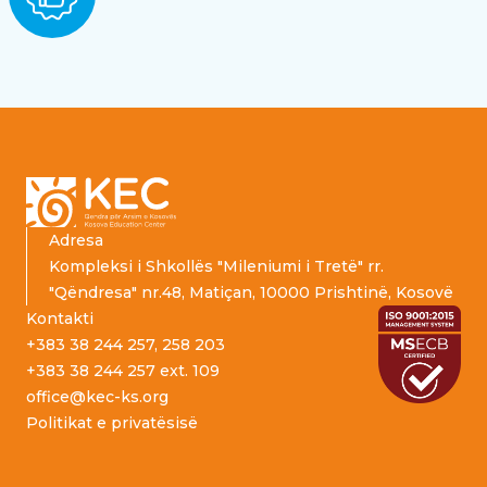
Footer
Adresa
Kompleksi i Shkollës "Mileniumi i Tretë" rr.
"Qëndresa" nr.48, Matiçan, 10000 Prishtinë, Kosovë
Kontakti
+383 38 244 257, 258 203
+383 38 244 257 ext. 109
office@kec-ks.org
Politikat e privatësisë