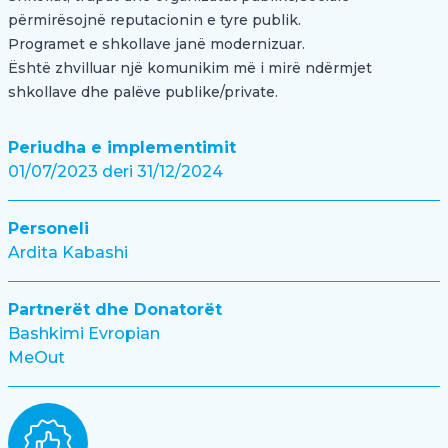
përmirësojnë reputacionin e tyre publik.
Programet e shkollave janë modernizuar.
Është zhvilluar një komunikim më i mirë ndërmjet
shkollave dhe palëve publike/private.
Periudha e implementimit
01/07/2023 deri 31/12/2024
Personeli
Ardita Kabashi
Partnerët dhe Donatorët
Bashkimi Evropian
MeOut