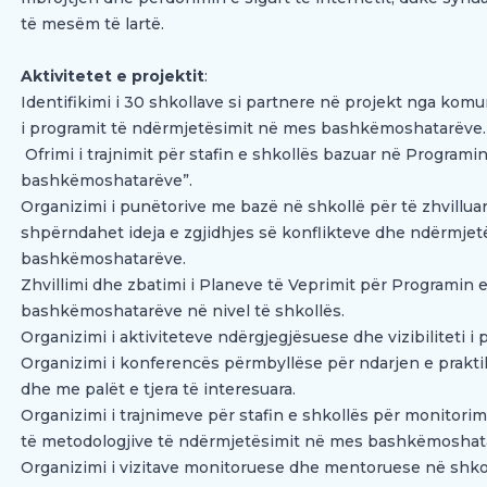
të mesëm të lartë.
Aktivitetet e projektit
:
Identifikimi i 30 shkollave si partnere në projekt nga kom
i programit të ndërmjetësimit në mes bashkëmoshatarëve.
Ofrimi i trajnimit për stafin e shkollës bazuar në Program
bashkëmoshatarëve”.
Organizimi i punëtorive me bazë në shkollë për të zhvilluar i
shpërndahet ideja e zgjidhjes së konflikteve dhe ndërmje
bashkëmoshatarëve.
Zhvillimi dhe zbatimi i Planeve të Veprimit për Programin
bashkëmoshatarëve në nivel të shkollës.
Organizimi i aktiviteteve ndërgjegjësuese dhe vizibiliteti i p
Organizimi i konferencës përmbyllëse për ndarjen e prakti
dhe me palët e tjera të interesuara.
Organizimi i trajnimeve për stafin e shkollës për monitori
të metodologjive të ndërmjetësimit në mes bashkëmoshat
Organizimi i vizitave monitoruese dhe mentoruese në shkol