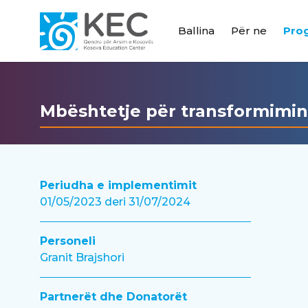
Ballina
Për ne
Pro
Mbështetje për transformimin 
Periudha e implementimit
01/05/2023 deri 31/07/2024
Personeli
Granit Brajshori
Partnerët dhe Donatorët