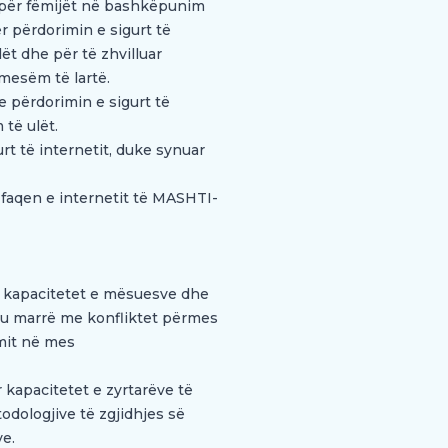
t për fëmijët në bashkëpunim
 përdorimin e sigurt të
ët dhe për të zhvilluar
 mesëm të lartë.
 përdorimin e sigurt të
 të ulët.
rt të internetit, duke synuar
 faqen e internetit të MASHTI-
r kapacitetet e mësuesve dhe
’u marrë me konfliktet përmes
mit në mes
 kapacitetet e zyrtarëve të
dologjive të zgjidhjes së
e.