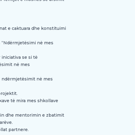
unat e caktuara dhe konstituimi
in “Ndërmjetësimi në mes
niciativa se si të
tësimit në mes
 e ndërmjetësimit në mes
rojektit.
kave të mira mes shkollave
min dhe mentorimin e zbatimit
arëve.
lat partnere.