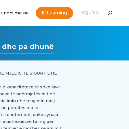
Punoni me ne
E-Learning
SQ
/
EN
rt dhe pa dhunë
Ë MJEDIS TË SIGURT DHE
in e kapaciteteve të shkollave
upeve të ndërmjetësimit në
dalimin dhe reagimin ndaj
ë në përditësimin e
t të internetit, duke synuar
in e udhëzuesve të rinj për
ar fëmijët e moshës së arsimit