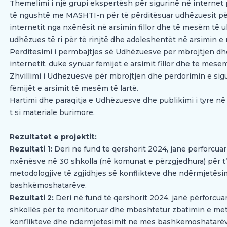
Themelimi i një grupi ekspertësh për sigurinë në interne
të ngushtë me MASHTI-n për të përditësuar udhëzuesit për
internetit nga nxënësit në arsimin fillor dhe të mesëm të ul
udhëzues të ri për të rinjtë dhe adoleshentët në arsimin e
Përditësimi i përmbajtjes së Udhëzuesve për mbrojtjen dhe
internetit, duke synuar fëmijët e arsimit fillor dhe të mesëm
Zhvillimi i Udhëzuesve për mbrojtjen dhe përdorimin e sigu
fëmijët e arsimit të mesëm të lartë.
Hartimi dhe paraqitja e Udhëzuesve dhe publikimi i tyre në
t si materiale burimore.
Rezultatet e projektit:
Rezultati 1:
Deri në fund të qershorit 2024, janë përforcua
nxënësve në 30 shkolla (në komunat e përzgjedhura) për t
metodologjive të zgjidhjes së konflikteve dhe ndërmjetësi
bashkëmoshatarëve.
Rezultati 2:
Deri në fund të qershorit 2024, janë përforcuar
shkollës për të monitoruar dhe mbështetur zbatimin e meto
konflikteve dhe ndërmjetësimit në mes bashkëmoshatarëv