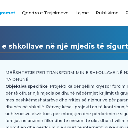
gramet
Qendra e Trajnimeve
Lajme
Publikime
e shkollave në një mjedis të sigu
MBËSHTETJE PËR TRANSFORMIMIN E SHKOLLAVE NË NJ
PA DHUNË
Objektiva specifike
: Projekti ka për qëllim kryesor forcim
për të ofruar një mjedis pa dhunë nëpërmjet krijimit të gr
mes bashkëmoshatarëve dhe rritjes së njohurive për paran
dhunës në shkollë. Përveç kësaj, projekti do të kontribuoj
udhëzuesve ekzistues për mbrojtjen dhe përdorimin e sigur
fëmijët në arsimin fillor dhe të mesëm të ulët dhe zhvillim
mbrojtjen dhe përdorimin e sigurt të internetit, duke synu