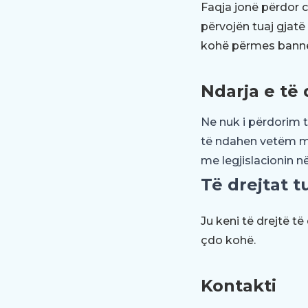
Faqja jonë përdor c
përvojën tuaj gjatë
kohë përmes banner
Ndarja e të
Ne nuk i përdorim t
të ndahen vetëm me
me legjislacionin në
Të drejtat t
Ju keni të drejtë t
çdo kohë.
Kontakti