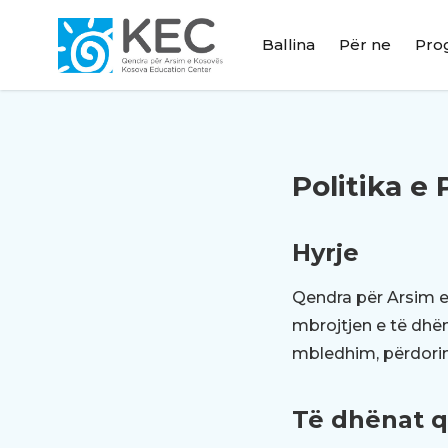
Ballina
Për ne
Pro
Politika e 
Hyrje
Qendra për Arsim e
mbrojtjen e të dhën
mbledhim, përdorim 
Të dhënat 