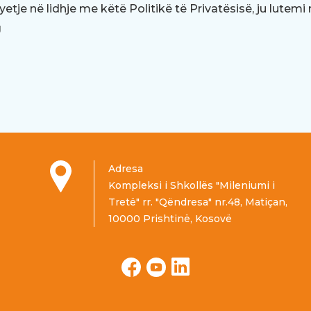
etje në lidhje me këtë Politikë të Privatësisë, ju lutemi
g
Adresa
Kompleksi i Shkollës "Mileniumi i
Tretë" rr. "Qëndresa" nr.48, Matiçan,
10000 Prishtinë, Kosovë
Facebook
YouTube
LinkedIn