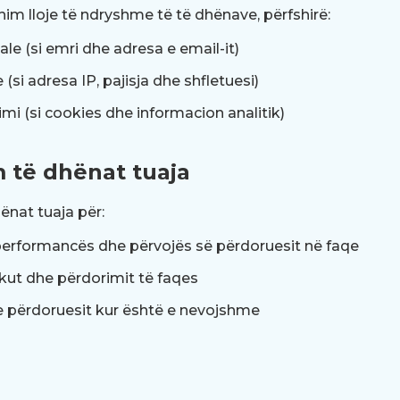
m lloje të ndryshme të të dhënave, përfshirë:
le (si emri dhe adresa e email-it)
(si adresa IP, pajisja dhe shfletuesi)
mi (si cookies dhe informacion analitik)
m të dhënat tuaja
ënat tuaja për:
performancës dhe përvojës së përdoruesit në faqe
ikut dhe përdorimit të faqes
përdoruesit kur është e nevojshme