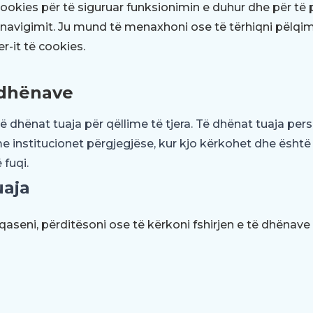
ookies për të siguruar funksionimin e duhur dhe për të
 navigimit. Ju mund të menaxhoni ose të tërhiqni pëlqim
-it të cookies.
 dhënave
ë dhënat tuaja për qëllime të tjera. Të dhënat tuaja pe
 institucionet përgjegjëse, kur kjo kërkohet dhe është
 fuqi.
uaja
ë qaseni, përditësoni ose të kërkoni fshirjen e të dhënav