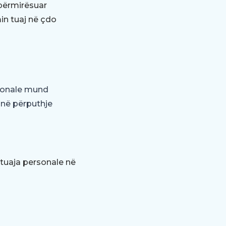
 përmirësuar
in tuaj në çdo
rsonale mund
 në përputhje
e tuaja personale në