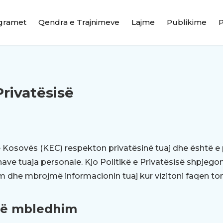
gramet
Qendra e Trajnimeve
Lajme
Publikime
Privatësisë
 Kosovës (KEC) respekton privatësinë tuaj dhe është e
ave tuaja personale. Kjo Politikë e Privatësisë shpjegon
dhe mbrojmë informacionin tuaj kur vizitoni faqen tonë
që mbledhim