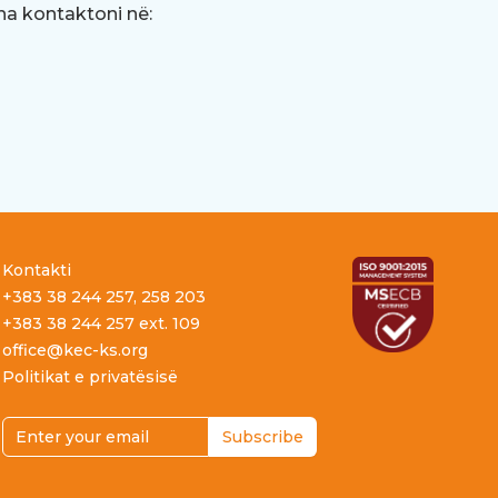
 na kontaktoni në:
Kontakti
+383 38 244 257, 258 203
+383 38 244 257 ext. 109
office@kec-ks.org
Politikat e privatësisë
Email address
Subscribe