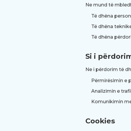
Ne mund të mbledhi
Të dhëna persona
Të dhëna teknike 
Të dhëna përdori
Si i përdori
Ne i përdorim të dh
Përmirësimin e 
Analizimin e traf
Komunikimin me 
Cookies