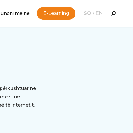
Punoni me ne
E-Learning
SQ
/
EN
 përkushtuar në
 se si ne
 të internetit.